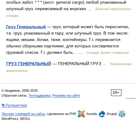
особых забот. * * * (англ. general cargo) любой упакованный
штучный груз, перевозимый на морских …
Большой юридический
словарь
Груз Генеральный
— груз, который может быть пересчитан,
т.е. груз, упакованный в тару, или штучный груз. В том числе:
ящики, мешки, бочки, тюки, контейнеры. Г.г. перевозится
обычно сборными партиями, для которых составляется
грузовой список. Г.г. должен быть… …
Словарь бизнес-терминов
ГРУЗ ГЕНЕРАЛЬНЫЙ
— ГЕНЕРАЛЬНЫЙ ГРУЗ …
Юридическая
энциклопедия
© Академик, 2000-2026
18+
Обратная связь:
Техподдержка
,
Реклама на сайте
👣 Путешествия
Экспорт словарей на сайты
, сделанные на PHP,
Joomla,
Drupal,
WordPress, MODx.